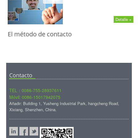
Detalle +
El método de contacto
Contacto
TEL：0086-755-28937611
Móvil: 0086-15017942075
Añadir: Building 1, Yusheng Industrial Park, hangcheng Road,
Xixiang, Shenzhen, China.