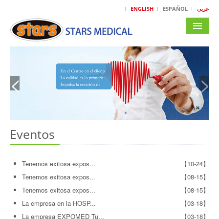
ENGLISH
ESPAÑOL
عربي
HOME
INTRODUCCIÓN
<
>
LOS PRODUCTOS
EVENTOS
Eventos
LA ADHESIÓN
MARKETING
Tenemos exitosa expos...
【10-24】
DESCARGAR
Tenemos exitosa expos...
【08-15】
Tenemos exitosa expos...
【08-15】
CONTACTO
La empresa en la HOSP...
【03-18】
La empresa EXPOMED Tu...
【03-18】