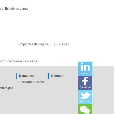
a el Estado de carga
【
Imprimir esta página
】 【
El cierre
】
ción de broca canulada
Descargar
Contacto
Descargar archivos
stratégica