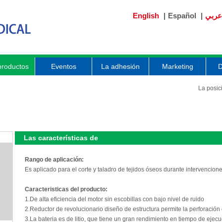
English
|
Español
|
عربي
productos
Eventos
La adhesión
Marketing
D
La posic
Las características de
Rango de aplicación:
Es aplicado para el corte y taladro de tejidos óseos durante intervencione
Caracteristicas del producto:
1.De alta eficiencia del motor sin escobillas con bajo nivel de ruido
2.Reductor de revolucionario diseño de estructura permite la perforación
3.La bateria es de litio, que tiene un gran rendimiento en tiempo de ejecu